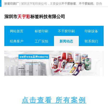
h
标签印刷厂
| 深圳天宇彩印刷公司，主要提供
不干胶标签
、
不干胶贴纸
、防伪
标签以及各种彩色不干胶印刷等，包括和纸胶带、贴纸、酒标、二维码、吊
深圳市
天宇彩
标签科技有限公司
牌、说明书等印刷生产制作服务。
网站首页
标签印刷
不干胶印刷
印刷设备
经典客户
工厂实拍
新闻动态
联系我们
点击查看 所有案例